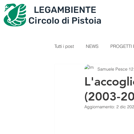
LEGAMBIENTE
IL CIRCOLO
PROGET
Circolo di Pistoia
Tutti i post
NEWS
PROGETTI E
Samuele Pesce
12
SEZIONE GIOVANI
VIDEOL
L'accogl
(2003-2
PERCORSI
RICETTE
C
Aggiornamento:
2 dic 20
IL TESORO DELLA MONTAGNA