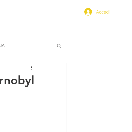
Accedi
PPENNINO
SEGNALAZIONI
NA
ALIMENTAZIONE
ernobyl
ERO
FarCom2024