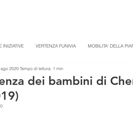
TI
TESSERAMENTO
BLOG
UN ALTRO A
 INIZIATIVE
VERTENZA FUNIVIA
MOBILITA' DELLA PIA
 ago 2020
Tempo di lettura: 1 min
EZIONI
COMUNICATI STAMPA
MATERIALI SCUOLE
ienza dei bambini di Ch
019)
omunicato Progetto FarmCom
provvisori
REPORT DI PI
20
RepTesMont
ATTIVITA' DIDATTICHE
Agricoltura