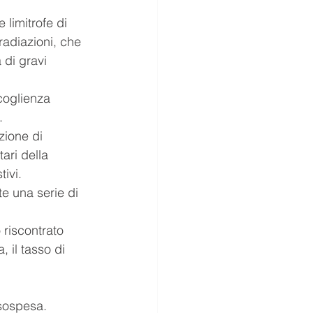
 limitrofe di 
adiazioni, che 
 di gravi 
coglienza 
.
zione di 
ari della 
tivi.
e una serie di 
 riscontrato 
 il tasso di 
 sospesa.