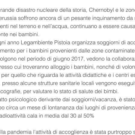
grande disastro nucleare della storia, Chernobyl e le zone
lerussia soffrono ancora di un pesante inquinamento da r
enti nel terreno e nell’acqua, continuano a essere causa
nte nei bambini.
gni anno Legambiente Pistoia organizza soggiorni di ac
mento per i bambini provenienti dalle zone contaminate
svolgono nel periodo di giugno 2017, vedono la collabora
esso cui troveranno alloggio i bambini, nonché di volont
er quello che riguarda le attività didattiche e i centri es
 presso alcune strutture sanitarie locali vengono eseguit
ografie, per valutare lo stato di salute dei bimbi.
atto psicologico derivante dai soggiorni/vacanza, è stato
o circa un mese di lontananza dai luoghi di provenienza,
dioattività cala in media dal 30 al 50%
la pandemia l'attività di accoglienza è stata purtroppo