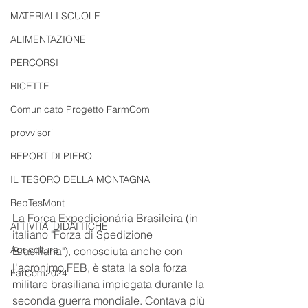
MATERIALI SCUOLE
ALIMENTAZIONE
PERCORSI
RICETTE
Comunicato Progetto FarmCom
provvisori
REPORT DI PIERO
IL TESORO DELLA MONTAGNA
RepTesMont
La Força Expedicionária Brasileira (in 
ATTIVITA' DIDATTICHE
italiano "Forza di Spedizione 
Agricoltura
Brasiliana"), conosciuta anche con 
l'acronimo FEB, è stata la sola forza 
FarCom2024
militare brasiliana impiegata durante la 
seconda guerra mondiale. Contava più 