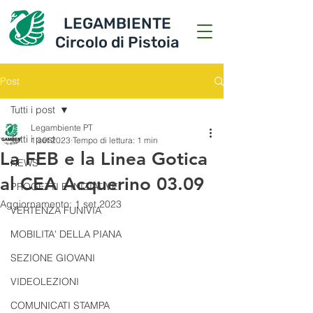
LEGAMBIENTE
Circolo di Pistoia
Post
Tutti i post
Legambiente PT
Tutti i post
1 set 2023
Tempo di lettura: 1 min
La FEB e la Linea Gotica
NEWS
al CEA Acquerino 03.09
PROGETTI E INIZIATIVE
Aggiornamento:
1 set 2023
VERTENZA FUNIVIA
MOBILITA' DELLA PIANA
SEZIONE GIOVANI
VIDEOLEZIONI
COMUNICATI STAMPA