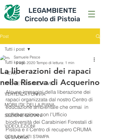
LEGAMBIENTE
Circolo di Pistoia
Post
Tutti i post
Samuele Pesce
Tutti i post
16 ago 2020
Tempo di lettura: 1 min
La liberazioni dei rapaci
NEWS
nella Riserva di Acquerino
PROGETTI E INIZIATIVE
Alcune immagini della liberazione dei 
VERTENZA FUNIVIA
rapaci organizzata dal nostro Centro di 
MOBILITA' DELLA PIANA
educazione ambientale che ormai  in 
collaborazione con l'Ufficio 
SEZIONE GIOVANI
biodiversità dei Carabinieri Forestali di 
VIDEOLEZIONI
Pistoia e il Centro di recupero CRUMA 
COMUNICATI STAMPA
di Livorno.