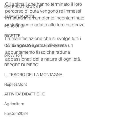
Gli animali che hanno terminato il loro 
MATERIALI SCUOLE
percorso di cura vengono re immessi 
ALIMENTAZIONE
in natura in un ambiente incontaminato 
perfettamente adatto alle loro esigenze 
PERCORSI
.
RICETTE
La manifestazione che si svolge tutti i 
15 di agosto è ormai diventata un 
Comunicato Progetto FarmCom
appuntamento fisso che raduna 
provvisori
appassionati della natura di ogni età.
REPORT DI PIERO
IL TESORO DELLA MONTAGNA
RepTesMont
ATTIVITA' DIDATTICHE
Agricoltura
FarCom2024