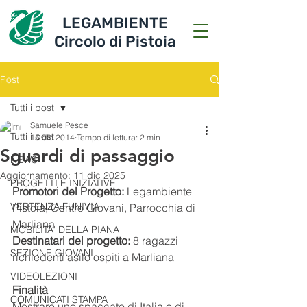
LEGAMBIENTE
Circolo di Pistoia
Post
Tutti i post
Samuele Pesce
Tutti i post
15 dic 2014
Tempo di lettura: 2 min
Sguardi di passaggio
NEWS
Aggiornamento:
11 dic 2025
PROGETTI E INIZIATIVE
Promotori del Progetto: 
Legambiente 
VERTENZA FUNIVIA
Pistoia, Centro Giovani, Parrocchia di 
Marliana
MOBILITA' DELLA PIANA
Destinatari del progetto: 
8 ragazzi 
SEZIONE GIOVANI
richiedenti asilo ospiti a Marliana
VIDEOLEZIONI
Finalità
COMUNICATI STAMPA
Mostrare uno spaccato di Italia e di 