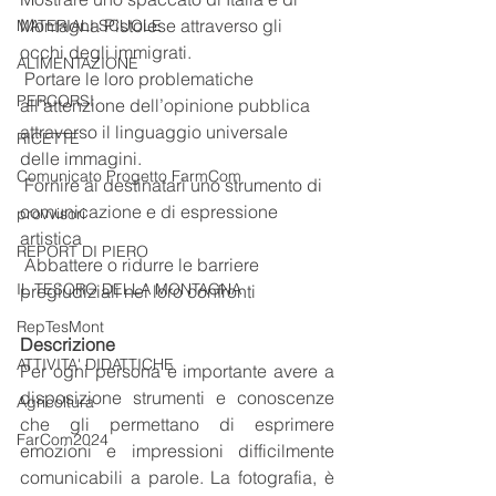
Montagna Pistoiese attraverso gli 
MATERIALI SCUOLE
occhi degli immigrati.
ALIMENTAZIONE
 Portare le loro problematiche 
PERCORSI
all’attenzione dell’opinione pubblica 
attraverso il linguaggio universale 
RICETTE
delle immagini.
Comunicato Progetto FarmCom
 Fornire ai destinatari uno strumento di 
comunicazione e di espressione 
provvisori
artistica
REPORT DI PIERO
 Abbattere o ridurre le barriere 
IL TESORO DELLA MONTAGNA
pregiudiziali nei loro confronti
RepTesMont
Descrizione
ATTIVITA' DIDATTICHE
Per ogni persona è importante avere a 
disposizione strumenti e conoscenze 
Agricoltura
che gli permettano di esprimere 
FarCom2024
emozioni e impressioni difficilmente 
comunicabili a parole. La fotografia, è 