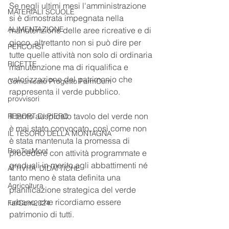
Se negli ultimi mesi l'amministrazione 
MATERIALI SCUOLE
si è dimostrata impegnata nella 
ALIMENTAZIONE
manutenzione delle aree ricreative e di 
gioco, altrettanto non si può dire per 
PERCORSI
tutte quelle attività non solo di ordinaria 
RICETTE
manutenzione ma di riqualifica e 
valorizzazione del patrimonio che 
Comunicato Progetto FarmCom
rappresenta il verde pubblico.
provvisori
Il tanto auspicato tavolo del verde non 
REPORT DI PIERO
è mai stato convocato, così come non 
IL TESORO DELLA MONTAGNA
è stata mantenuta la promessa di 
RepTesMont
procedere con attività programmate e 
graduali in merito agli abbattimenti né 
ATTIVITA' DIDATTICHE
tanto meno è stata definita una 
Agricoltura
pianificazione strategica del verde 
urbano, che ricordiamo essere 
FarCom2024
patrimonio di tutti.