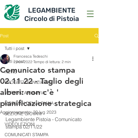
LEGAMBIENTE
Circolo di Pistoia
Post
Tutti i post
Francesca Tedeschi
Tutti i post
2 nov 2022
Tempo di lettura: 2 min
Comunicato stampa
NEWS
02.11.22 - Taglio degli
PROGETTI E INIZIATIVE
alberi: non c'è '
VERTENZA FUNIVIA
pianificazione strategica
MOBILITA' DELLA PIANA
Aggiornamento:
20 lug 2023
SEZIONE GIOVANI
Legambiente Pistoia - Comunicato 
VIDEOLEZIONI
stampa 02/11/22
COMUNICATI STAMPA