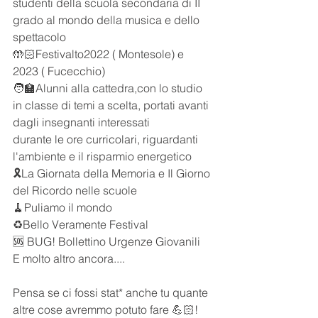
studenti della scuola secondaria di II 
grado al mondo della musica e dello 
spettacolo
🤲🏻Festivalto2022 ( Montesole) e 
2023 ( Fucecchio)
🧑‍🏫Alunni alla cattedra,con lo studio 
in classe di temi a scelta, portati avanti 
dagli insegnanti interessati 
durante le ore curricolari, riguardanti 
l'ambiente e il risparmio energetico
🎗️La Giornata della Memoria e Il Giorno 
del Ricordo nelle scuole
🧹Puliamo il mondo
♻️Bello Veramente Festival
🆘 BUG! Bollettino Urgenze Giovanili
E molto altro ancora....
Pensa se ci fossi stat* anche tu quante 
altre cose avremmo potuto fare 💪🏻!