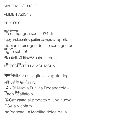
MATERIALI SCUOLE
ALIMENTAZIONE
PERCORSI
RICETTE
La campagna soci 2024 di 
Legambiente è ufficialmente aperta, e 
Comunicato Progetto FarmCom
abbiamo bisogno del tuo sostegno per 
provvisori
agire subito!
REPORT DI PIERO
Cosa ha fatto il nostro circolo 
quest'anno?
IL TESORO DELLA MONTAGNA
RepTesMont
🌳Contrasto al taglio selvaggio degli 
alberi in città
ATTIVITA' DIDATTICHE
🚡NO! Nuova Funivia Doganaccia - 
Agricoltura
Lago Scaffaiolo
🏗️Contrasto al progetto di una nuova 
FarCom2024
RSA a Vicofaro
🚲Progetto La Mobilità dolce della 