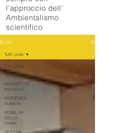
l'approccio dell'
Ambientalismo
scientifico
BLOG
Tutti i post
Tutti i post
NEWS
PROGETTI E
INIZIATIVE
VERTENZA
FUNIVIA
MOBILITA'
DELLA
PIANA
SEZIONE