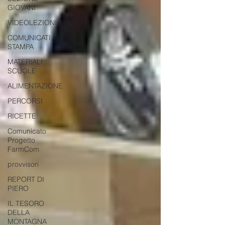
GIOVANI
VIDEOLEZIONI
COMUNICATI
STAMPA
MATERIALI
SCUOLE
ALIMENTAZIONE
PERCORSI
RICETTE
Comunicato
Progetto
FarmCom
provvisori
REPORT DI
PIERO
IL TESORO
DELLA
MONTAGNA