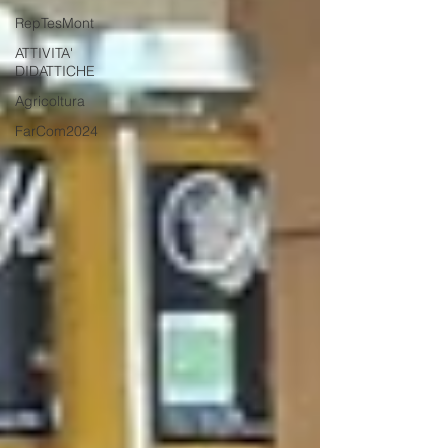
RepTesMont
ATTIVITA'
DIDATTICHE
Agricoltura
FarCom2024