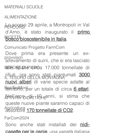
MATERIALI SCUOLE
ALIMENTAZIONE
Lo scorso 29 aprile, a Montropoli in Val 
PERCORSI
d'Arno, è stato inaugurato il 
primo 
RICETTE
bosco biosostenibile in Italia
. 
Comunicato Progetto FarmCom
Dove prima era presente un ex-
provvisori
allevamento di suini, che si era lasciato 
alle spalle circa 17.000 tonnellate di 
REPORT DI PIERO
rifiuti, ora sono stati piantumati 
3000 
IL TESORO DELLA MONTAGNA
nuovi alberi
 di varie specie adatte al 
RepTesMont
territorio, per un totale di circa 
6 ettari
. 
Nell'arco di 10 anni, si stima che 
ATTIVITA' DIDATTICHE
queste nuove piante saranno capaci di 
Agricoltura
assorbire 
170 tonnellate di CO2
.
FarCom2024
Sono anche stati installati dei 
nidi-
casette per le osnie
, una varietà italiana 