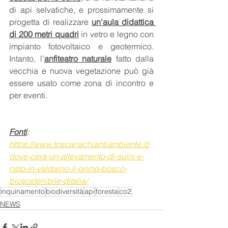
di api selvatiche, e prossimamente si 
progetta di realizzare 
un'aula didattica 
di 200 metri quadri
 in vetro e legno con 
impianto fotovoltaico e geotermico. 
Intanto, l’
anfiteatro naturale
 fatto dalla 
vecchia e nuova vegetazione può già 
essere usato come zona di incontro e 
per eventi.
Fonti
:
https://www.toscanachiantiambiente.it/
dove-cera-un-allevamento-di-suini-e-
nato-in-valdarno-il-primo-bosco-
biosostenibile-ditalia/
inquinamento
biodiversità
api
foresta
co2
NEWS