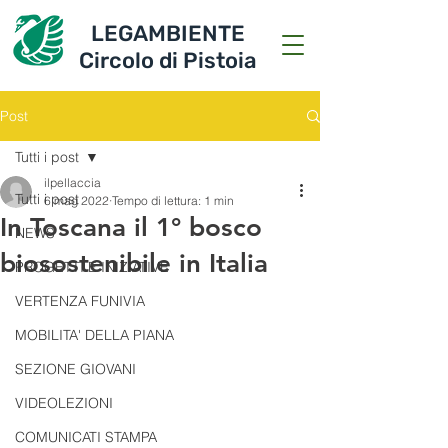
LEGAMBIENTE
Circolo di Pistoia
Post
Tutti i post
ilpellaccia
Tutti i post
6 mag 2022
Tempo di lettura: 1 min
In Toscana il 1° bosco
NEWS
biosostenibile in Italia
PROGETTI E INIZIATIVE
VERTENZA FUNIVIA
MOBILITA' DELLA PIANA
SEZIONE GIOVANI
VIDEOLEZIONI
COMUNICATI STAMPA