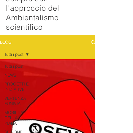
l'approccio dell'
Ambientalismo
scientifico
BLOG
Tutti i post
Tutti i post
NEWS
PROGETTI E
INIZIATIVE
VERTENZA
FUNIVIA
MOBILITA'
DELLA
PIANA
SEZIONE