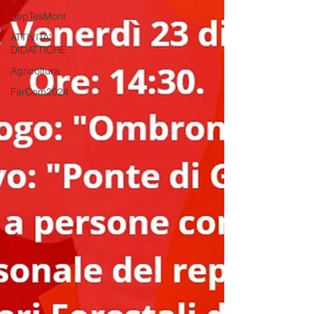
RepTesMont
ATTIVITA'
DIDATTICHE
Agricoltura
FarCom2024