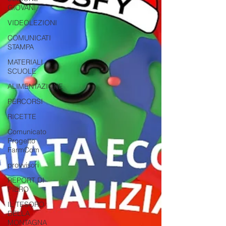
GIOVANI
VIDEOLEZIONI
COMUNICATI
STAMPA
MATERIALI
SCUOLE
ALIMENTAZIONE
PERCORSI
RICETTE
Comunicato
Progetto
FarmCom
provvisori
REPORT DI
PIERO
IL TESORO
DELLA
MONTAGNA