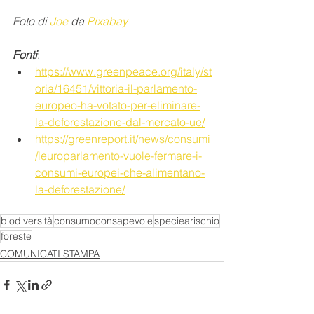
Foto di 
Joe
 da 
Pixabay
Fonti
:
https://www.greenpeace.org/italy/st
oria/16451/vittoria-il-parlamento-
europeo-ha-votato-per-eliminare-
la-deforestazione-dal-mercato-ue/
https://greenreport.it/news/consumi
/leuroparlamento-vuole-fermare-i-
consumi-europei-che-alimentano-
la-deforestazione/
biodiversità
consumoconsapevole
speciearischio
foreste
COMUNICATI STAMPA