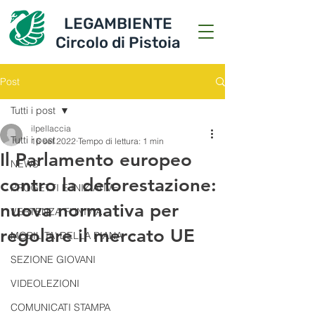
LEGAMBIENTE
Circolo di Pistoia
Post
Tutti i post
ilpellaccia
Tutti i post
16 set 2022
Tempo di lettura: 1 min
Il Parlamento europeo
NEWS
contro la deforestazione:
PROGETTI E INIZIATIVE
nuova normativa per
VERTENZA FUNIVIA
regolare il mercato UE
MOBILITA' DELLA PIANA
SEZIONE GIOVANI
VIDEOLEZIONI
COMUNICATI STAMPA