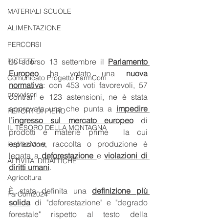
MATERIALI SCUOLE
ALIMENTAZIONE
PERCORSI
Lo scorso 13 settembre il 
Parlamento 
RICETTE
Europeo
 ha votato una 
nuova 
Comunicato Progetto FarmCom
normativa
: con 453 voti favorevoli, 57 
provvisori
contrari e 123 astensioni, ne è stata 
approvata una che punta a 
impedire 
REPORT DI PIERO
l’ingresso sul mercato europeo
 di 
IL TESORO DELLA MONTAGNA
prodotti e materie prime  la cui 
estrazione, raccolta o produzione è 
RepTesMont
legata a 
deforestazione 
e 
violazioni di 
ATTIVITA' DIDATTICHE
diritti umani
.
Agricoltura
È stata definita una 
definizione più 
FarCom2024
solida
 di "deforestazione" e "degrado 
forestale" rispetto al testo della 