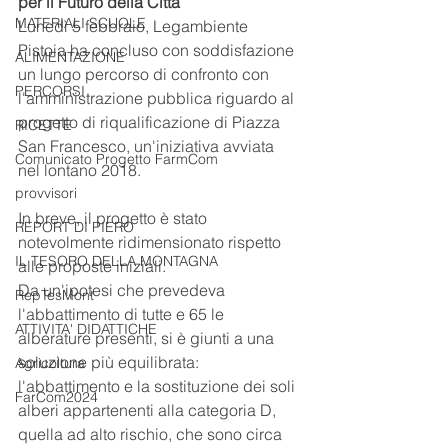
per il Futuro della Città
MATERIALI SCUOLE
Lunedì 5 febbraio, Legambiente 
Pistoia ha concluso con soddisfazione 
ALIMENTAZIONE
un lungo percorso di confronto con 
PERCORSI
l'amministrazione pubblica riguardo al 
progetto di riqualificazione di Piazza 
RICETTE
San Francesco, un'iniziativa avviata 
Comunicato Progetto FarmCom
nel lontano 2018.
provvisori
In breve, il progetto è stato 
REPORT DI PIERO
notevolmente ridimensionato rispetto 
IL TESORO DELLA MONTAGNA
alle proposte iniziali.
Da un'ipotesi che prevedeva 
RepTesMont
l'abbattimento di tutte e 65 le 
ATTIVITA' DIDATTICHE
alberature presenti, si è giunti a una 
soluzione più equilibrata: 
Agricoltura
l'abbattimento e la sostituzione dei soli 
FarCom2024
alberi appartenenti alla categoria D, 
quella ad alto rischio, che sono circa 