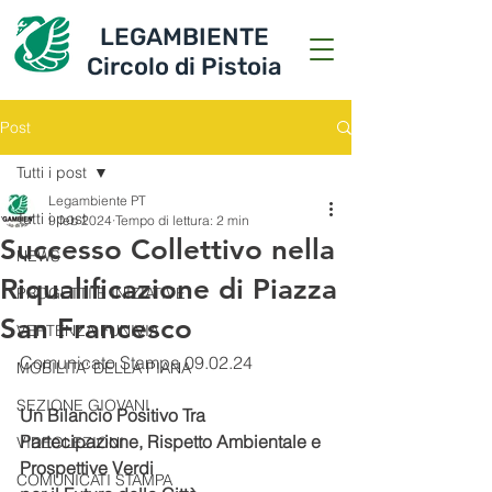
LEGAMBIENTE
Circolo di Pistoia
Post
Tutti i post
Legambiente PT
Tutti i post
9 feb 2024
Tempo di lettura: 2 min
Successo Collettivo nella
NEWS
Riqualificazione di Piazza
PROGETTI E INIZIATIVE
San Francesco
VERTENZA FUNIVIA
Comunicato Stampa 09.02.24
MOBILITA' DELLA PIANA
SEZIONE GIOVANI
Un Bilancio Positivo Tra 
Partecipazione, Rispetto Ambientale e 
VIDEOLEZIONI
Prospettive Verdi
COMUNICATI STAMPA