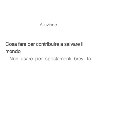
Alluvione
Cosa fare per contribuire a salvare il 
mondo
- Non usare per spostamenti brevi la 
macchina
- Ridurre gli sprechi d'acqua e di 
elettricità (perché dove viene prodotta 
è presente inquinamento)
- Sensibilizzare altre persone su questa 
tematica
- Usare prodotti ecologici
- Mangiare prodotti biologici
- Se possibile piantare alberi  