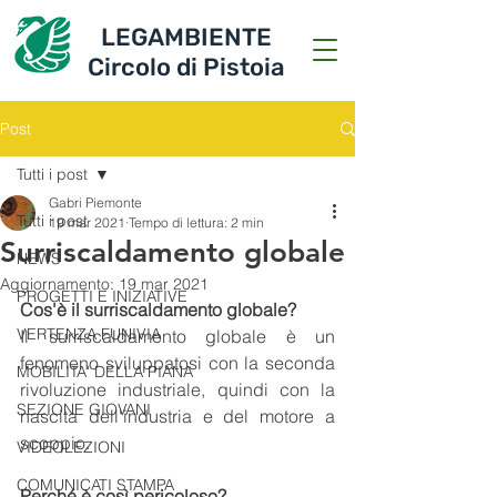
LEGAMBIENTE
Circolo di Pistoia
Post
Tutti i post
Gabri Piemonte
Tutti i post
19 mar 2021
Tempo di lettura: 2 min
Surriscaldamento globale
NEWS
Aggiornamento:
19 mar 2021
PROGETTI E INIZIATIVE
Cos'è il surriscaldamento globale?
VERTENZA FUNIVIA
Il surriscaldamento globale è un 
fenomeno sviluppatosi con la seconda 
MOBILITA' DELLA PIANA
rivoluzione industriale, quindi con la 
SEZIONE GIOVANI
nascita dell'industria e del motore a 
scoppio.
VIDEOLEZIONI
COMUNICATI STAMPA
Perché è così pericoloso?