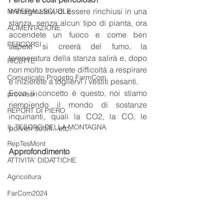
Immaginatevi di essere rinchiusi in una 
MATERIALI SCUOLE
stanza, senza alcun tipo di pianta, ora 
ALIMENTAZIONE
accendete un fuoco e come ben 
PERCORSI
sapete si creerà del fumo, la 
temperatura della stanza salirà e, dopo 
RICETTE
non molto troverete difficoltà a respirare 
Comunicato Progetto FarmCom
e inizierete a togliervi i vestiti pesanti.
Ecco il concetto è questo, noi stiamo 
provvisori
riempiendo il mondo di sostanze 
REPORT DI PIERO
inquinanti, quali la CO2, la CO, le 
IL TESORO DELLA MONTAGNA
polveri sottili...etc.
RepTesMont
Approfondimento
ATTIVITA' DIDATTICHE
Agricoltura
FarCom2024