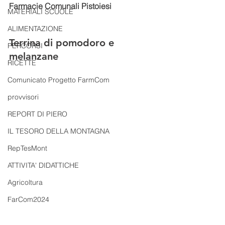
Farmacie Comunali Pistoiesi 
MATERIALI SCUOLE
ALIMENTAZIONE
Terrina di pomodoro e 
PERCORSI
melanzane 
RICETTE
Comunicato Progetto FarmCom
provvisori
REPORT DI PIERO
IL TESORO DELLA MONTAGNA
RepTesMont
ATTIVITA' DIDATTICHE
Agricoltura
FarCom2024