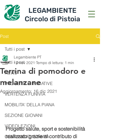
LEGAMBIENTE
Circolo di Pistoia
Post
Tutti i post
Legambiente PT
Tutti i post
12 nov 2021
Tempo di lettura: 1 min
Terrina di pomodoro e
NEWS
melanzane
PROGETTI E INIZIATIVE
Aggiornamento:
16 dic 2021
VERTENZA FUNIVIA
MOBILITA' DELLA PIANA
SEZIONE GIOVANI
VIDEOLEZIONI
Progetto salute, sport e sostenibilità 
realizzato grazie al contributo di 
COMUNICATI STAMPA