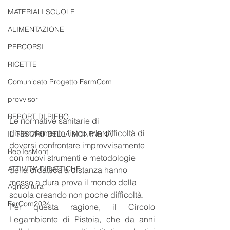
MATERIALI SCUOLE
ALIMENTAZIONE
PERCORSI
RICETTE
Comunicato Progetto FarmCom
provvisori
REPORT DI PIERO
Le normative sanitarie di 
distanziamento fisico e le difficoltà di 
IL TESORO DELLA MONTAGNA
doversi confrontare improvvisamente 
RepTesMont
con nuovi strumenti e metodologie 
ATTIVITA' DIDATTICHE
della didattica a distanza hanno 
messo a dura prova il mondo della 
Agricoltura
scuola creando non poche difficoltà.
FarCom2024
Per questa ragione, il Circolo 
Legambiente di Pistoia, che da anni 