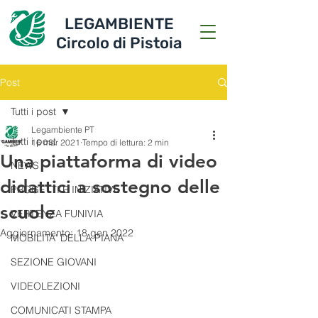
LEGAMBIENTE
Circolo di Pistoia
Post
Tutti i post
Legambiente PT
Tutti i post
16 mar 2021
Tempo di lettura: 2 min
Una piattaforma di video
NEWS
didattici a sostegno delle
PROGETTI E INIZIATIVE
scuole
VERTENZA FUNIVIA
Aggiornamento:
18 gen 2022
MOBILITA' DELLA PIANA
SEZIONE GIOVANI
VIDEOLEZIONI
COMUNICATI STAMPA