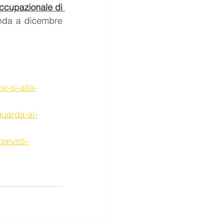
ccupazionale di 
enda a dicembre 
e-si-alla-
guarda-al-
revisti-