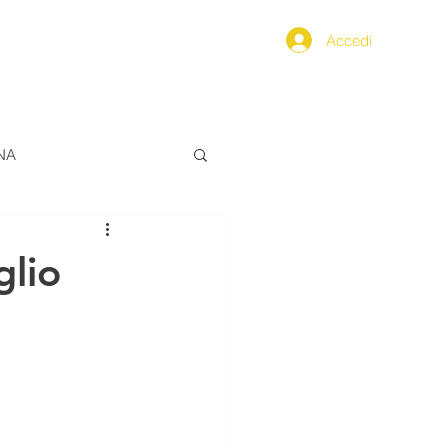
Accedi
PPENNINO
SEGNALAZIONI
NA
ALIMENTAZIONE
glio
ERO
FarCom2024