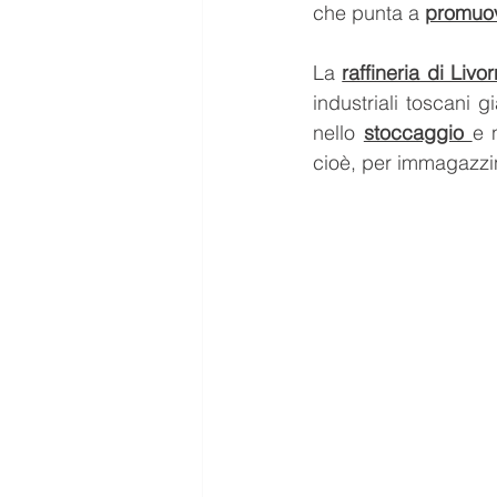
che punta a 
promuov
La 
raffineria di Livo
industriali toscani 
nello 
stoccaggio 
e n
cioè, per immagazzin