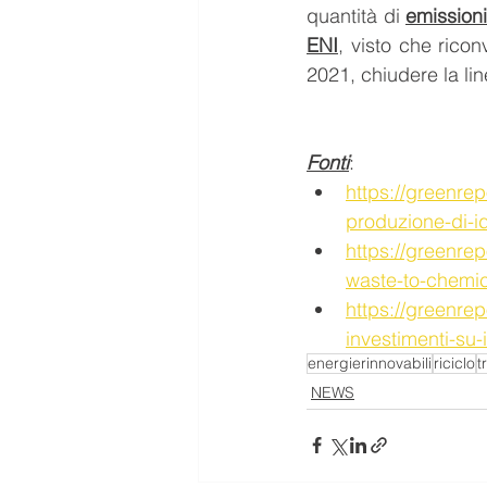
quantità di 
emissioni
ENI
, visto che ricon
2021, chiudere la lin
Fonti
:
https://greenrep
produzione-di-id
https://greenrep
waste-to-chemica
https://greenrep
investimenti-su-
energierinnovabili
riciclo
t
NEWS