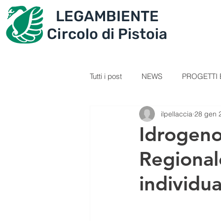
LEGAMBIENTE
IL CIRCOLO
PROGET
Circolo di Pistoia
Tutti i post
NEWS
PROGETTI E
ilpellaccia
28 gen 
SEZIONE GIOVANI
VIDEOL
Idrogeno 
Regionale
PERCORSI
RICETTE
C
individua
IL TESORO DELLA MONTAGNA