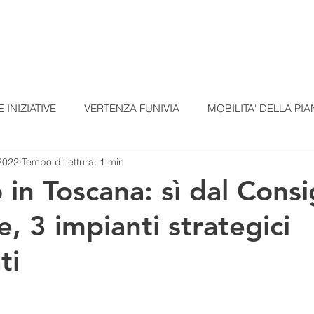
TI
TESSERAMENTO
BLOG
UN ALTRO A
 INIZIATIVE
VERTENZA FUNIVIA
MOBILITA' DELLA PIA
2022
Tempo di lettura: 1 min
EZIONI
COMUNICATI STAMPA
MATERIALI SCUOLE
in Toscana: sì dal Consi
, 3 impianti strategici
omunicato Progetto FarmCom
provvisori
REPORT DI PI
ti
RepTesMont
ATTIVITA' DIDATTICHE
Agricoltura