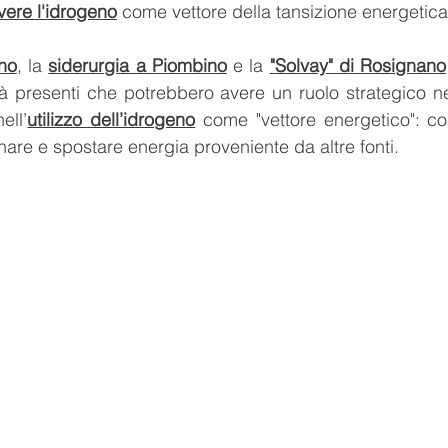
ere l'idrogeno
 come vettore della tansizione energetica
rno
, la 
siderurgia a Piombino
 e la 
"Solvay" di Rosignano
già presenti che potrebbero avere un ruolo strategico ne
ell’
utilizzo dell’idrogeno
 come "vettore energetico": c
are e spostare energia proveniente da altre fonti. 