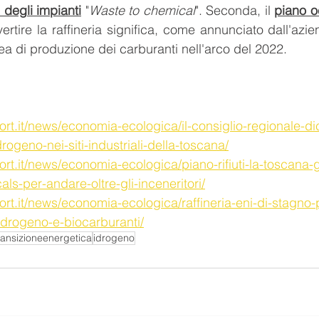
 degli impianti
 "
Waste to chemical
". Seconda, il 
piano o
vertire la raffineria significa, come annunciato dall'azi
ea di produzione dei carburanti nell'arco del 2022.
ort.it/news/economia-ecologica/il-consiglio-regionale-dic
rogeno-nei-siti-industriali-della-toscana/
ort.it/news/economia-ecologica/piano-rifiuti-la-toscana-
ls-per-andare-oltre-gli-inceneritori/
ort.it/news/economia-ecologica/raffineria-eni-di-stagno-p
idrogeno-e-biocarburanti/
ransizioneenergetica
idrogeno